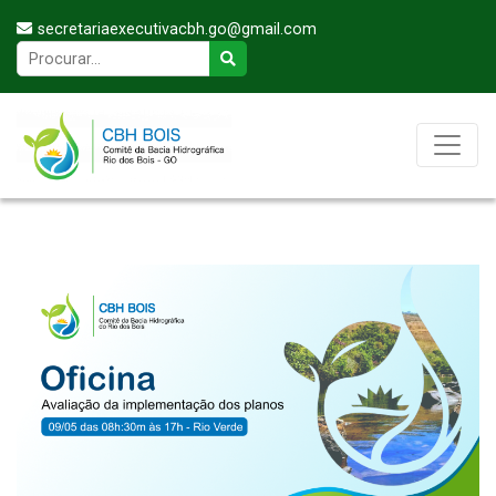
secretariaexecutivacbh.go@gmail.com